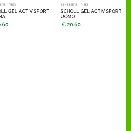
Aggiungi al carrello
Aggiungi al carrello
-
-
ERE
PIEDI
BENESSERE
PIEDI
LL GEL ACTIV SPORT
SCHOLL GEL ACTIV SPORT
NA
UOMO
0.60
€ 20.60