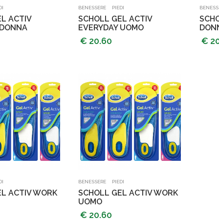
ungi al carrello
Aggiungi al carrello
-
DI
BENESSERE
PIEDI
BENESS
L ACTIV
SCHOLL GEL ACTIV
SCHO
 DONNA
EVERYDAY UOMO
DON
€ 20.60
€ 2
ungi al carrello
Aggiungi al carrello
-
DI
BENESSERE
PIEDI
EL ACTIV WORK
SCHOLL GEL ACTIV WORK
UOMO
€ 20.60