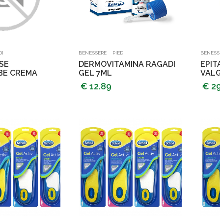
ungi al carrello
Aggiungi al carrello
-
DI
BENESSERE
PIEDI
BENESS
SE
DERMOVITAMINA RAGADI
EPIT
BE CREMA
GEL 7ML
VAL
€ 12.89
€ 2