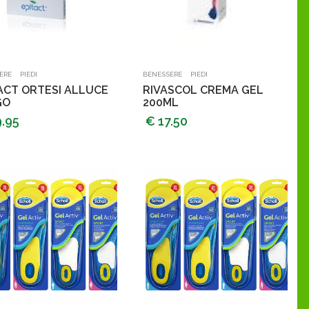
Aggiungi al carrello
Aggiungi al carrello
-
-
ERE
PIEDI
BENESSERE
PIEDI
ACT ORTESI ALLUCE
RIVASCOL CREMA GEL
GO
200ML
9.95
€ 17.50