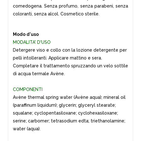
comedogena. Senza profumo, senza parabeni, senza
coloranti, senza alcol. Cosmetico sterile.
Modo d'uso
MODALITA' D'USO
Detergere viso e collo con la lozione detergente per
pelli intolleranti. Applicare mattino e sera.
Completare il trattamento spruzzando un velo sottile
di acqua termale Avène.
COMPONENTI
Avène thermal spring water (Avène aqua); mineral oil
(paraffinum liquidum); glycerin; glyceryl stearate;
squalane; cyclopentasiloxane; cyclohexasiloxane;
serine; carbomer; tetrasodium edta; triethanolamine;
water (aqua).