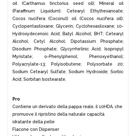
oil (Carthamus tinctorius seed oil); Mineral oil
(Paraffinum Liquidum); Cetearyl Ethylhexanoate;
Cocos nucifera (Coconut) oil (Cocos nucifera oil);
Cyclopentasiloxane; Glycerin; Cyclohexasiloxane; 10-
Hydroxydecenoic Acid; Batyl Alcohol; BHT; Cetearyl
Alcohol; Cetyl Alcohol; Dipotassium Phosphate;
Disodium Phosphate; Glycyrrhetinic Acid; Isopropyl
Myristate; o-Phenylphenol; Phenoxyethanol;
Polyacrylate-13; Polyisobutene; Polysorbate 20;
Sodium Cetearyl Sulfate; Sodium Hydroxide; Sorbic
Acid; Sorbitan Isostearate.
Pro
Contiene un derivato della pappa reale, il 10HDA, che
promuove il ripristino della naturale capacità
idratante della pelle
Flacone con Dispenser